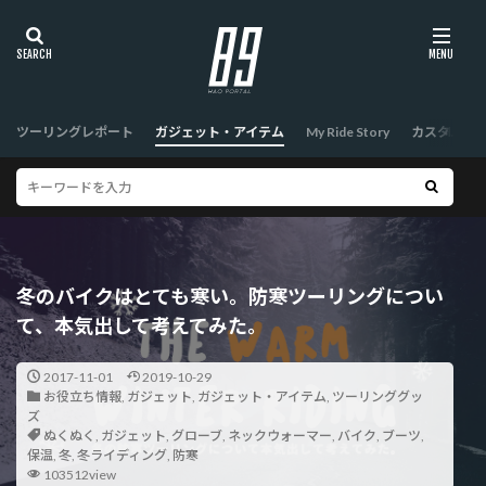
ツーリングレポート
ガジェット・アイテム
My Ride Story
カスタム
冬のバイクはとても寒い。防寒ツーリングについ
て、本気出して考えてみた。
2017-11-01
2019-10-29
お役立ち情報
,
ガジェット
,
ガジェット・アイテム
,
ツーリンググッ
ズ
ぬくぬく
,
ガジェット
,
グローブ
,
ネックウォーマー
,
バイク
,
ブーツ
,
保温
,
冬
,
冬ライディング
,
防寒
103512view