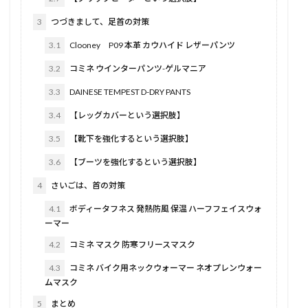
3
つづきまして、足首の対策
3.1
Clooney P09 本革 カウハイド レザーパンツ
3.2
コミネ ウインターパンツ-ゲルマニア
3.3
DAINESE TEMPEST D-DRY PANTS
3.4
【レッグカバーという選択肢】
3.5
【靴下を強化するという選択肢】
3.6
【ブーツを強化するという選択肢】
4
さいごは、首の対策
4.1
ボディータフネス 発熱防風 保温 ハーフフェイスウォ
ーマー
4.2
コミネ マスク 防寒フリースマスク
4.3
コミネ バイク用ネックウォーマー ネオプレンウォー
ムマスク
5
まとめ