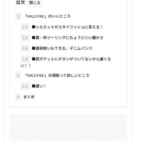
目次
1
「WILD FIRE」のいいところ
1.1
■シルエットがスタイリッシュに見える！
1.2
■春・秋ツーリングにちょうどいい暖かさ
1.3
■普段使いもできる、デニムパンツ
1.4
■尻ポケットにボタンがついてないから痛くな
い！！
2
「WILD FIRE」の頑張って欲しいところ
2.1
■硬い！
3
まとめ