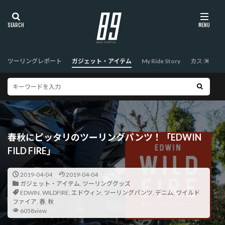
ツーリングレポート
ガジェット・アイテム
My Ride Story
カスタム
春秋にピッタリのツーリングパンツ！「EDWIN
FILD FIRE」
2019-04-04
2019-04-04
ガジェット・アイテム
,
ツーリンググッズ
EDWIN
,
WILDFIRE
,
エドウィン
,
ツーリングパンツ
,
デニム
,
ワイルド
ファイア
,
春
,
秋
6058view