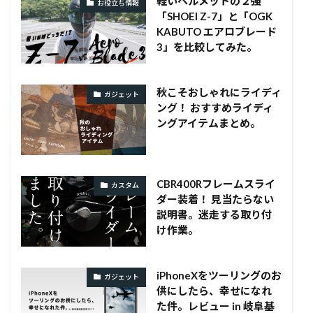
軽いヘルメットの２強
お役立ち情報
「SHOEI Z-7」と「OGK
KABUTO エアロブレード
3」を比較してみた。
秋こそおしゃれにライディ
ガジェット
ング！ おすすめライディ
ングアイテムまとめ。
CBR400Rフレームスライ
カスタム
ダー装着！ 見当たらない
説明書。迷走する取り付
け作業。
iPhoneXをツーリングのお
ガジェット
供にしたら、幸せになれ
た件。レビュー in 岐阜基