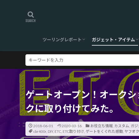
ツーリングレポート
ガジェット・アイテム
旅ログ
ツーリングスポット
【360°】VR対応
ツーリンググッズ
ガジェット
ゲートオープン！オークシ
クに取り付けてみた。
2018-06-01
2020-03-16
お役立ち情報
,
カスタム
,
ガジ
cbr400r
,
DIY
,
ETC
,
ETC取り付け
,
ゲートをくぐれた感動
,
ヤフオ