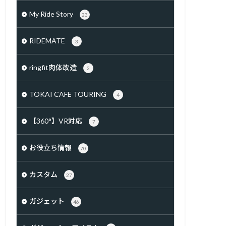
My Ride Story
23
RIDEMATE
3
ringfit肉体改造
2
TOKAI CAFE TOURING
4
【360°】VR対応
7
お役立ち情報
70
カスタム
27
ガジェット
46