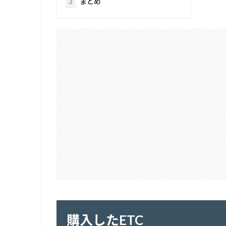
3
まとめ
購入したETC