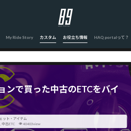
My Ride Story
カスタム
お役立ち情報
HAQ portalって？
ョンで買った中古のETCをバイ
ェット・アイテム
ク
,
中古ETC
40403view