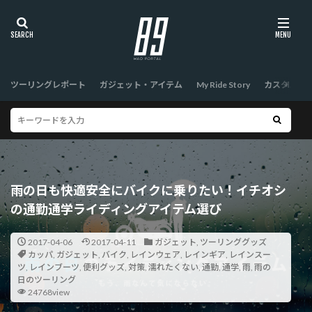
ツーリングレポート
ガジェット・アイテム
My Ride Story
カスタム
雨の日も快適安全にバイクに乗りたい！イチオシ
の通勤通学ライディングアイテム選び
2017-04-06
2017-04-11
ガジェット
,
ツーリンググッズ
カッパ
,
ガジェット
,
バイク
,
レインウェア
,
レインギア
,
レインスー
ツ
,
レインブーツ
,
便利グッズ
,
対策
,
濡れたくない
,
通勤
,
通学
,
雨
,
雨の
日のツーリング
24768view