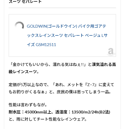
スーツ セパレート
GOLDWIN(ゴールドウイン) バイク用ゴアテ
ックスレインスーツ セパレート ベージュ Lサ
イズ GSM12511
「金かけてもいいから、濡れる気はねぇ!!」と
漢気溢れる高
級レインスーツ
。
定価が5万以上なので、「あれ、メットを『Z−7』に変えて
もお釣りがくるなぁ」と、庶民の僕は思ってしまう一品。
性能は言わずもなが。
耐水圧：45000mm以上、透湿度：13500/m2/24h(B2法)
と、雨に対してチート性能なレインウェア。