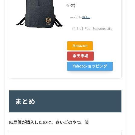
ック)
created by
Rinker
【4-S-L】Four Seasons Life
Amazon
楽天市場
Yahooショッピング
まとめ
結局僕が購入したのは、さいごのやつ。笑