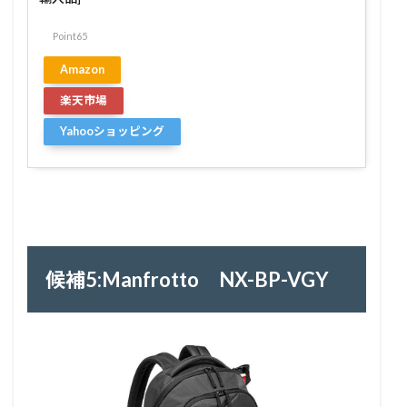
Point65
Amazon
楽天市場
Yahooショッピング
候補5:Manfrotto NX-BP-VGY