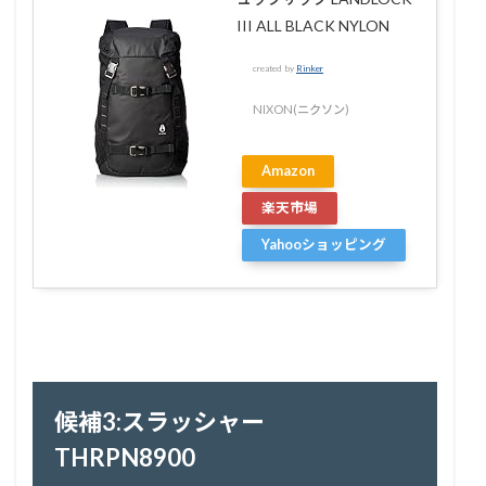
III ALL BLACK NYLON
created by
Rinker
NIXON(ニクソン)
Amazon
楽天市場
Yahooショッピング
候補3:スラッシャー
THRPN8900