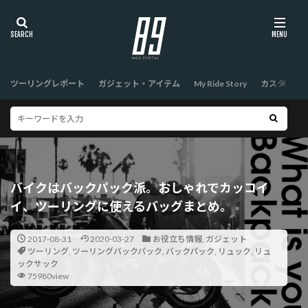
ツーリングレポート
ガジェット・アイテム
My Ride Story
カスタム
バイクはバックパック派。おしゃれでカッコイ
イ、ツーリングに使えるバッグまとめ。
2017-08-31
2020-03-27
お役立ち情報
,
ガジェット
ツーリング
,
ツーリングバックパック
,
バックパック
,
リュック
,
リュ
ックサック
75980view