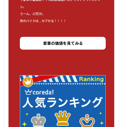
ン。
うーん、25万か。
次のバイクは….カブだな！！！！
愛車の価値を見てみる