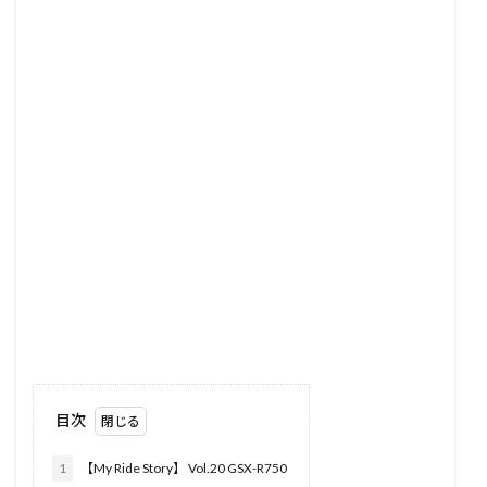
目次
1
【My Ride Story】 Vol.20 GSX-R750