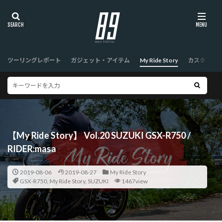
ツーリングレポート
ガジェット・アイテム
My Ride Story
カスタム
【My Ride Story】 Vol.20 SUZUKI GSX-R750 /
RIDER:masa
2019-08-06
2019-08-27
My Ride Story
GSX-R750
,
My Ride Story
,
SUZUKI
1467view