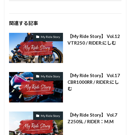
関連する記事
【My Ride Story】 Vol.12
My Ride Story
VTR250 / RIDER:にしむ
【My Ride Story】 Vol.17
My Ride Story
CBR1000RR / RIDER:にし
む
【My Ride Story】 Vol.7
My Ride Story
Z250SL / RIDER：M.M