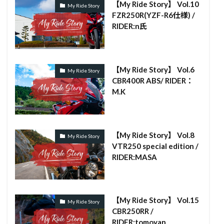
【My Ride Story】 Vol.10
My Ride Story
FZR250R(YZF-R6仕様) /
RIDER:n氏
【My Ride Story】 Vol.6
My Ride Story
CBR400R ABS/ RIDER：
M.K
【My Ride Story】 Vol.8
My Ride Story
VTR250 special edition /
RIDER:MASA
【My Ride Story】 Vol.15
My Ride Story
CBR250RR /
RIDER:tomoyan