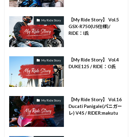
【My Ride Story】 Vol.5
My Ride Story
GSX-R750(US仕様)/
RIDE：I氏
【My Ride Story】 Vol.4
My Ride Story
DUKE125 / RIDE：O氏
【My Ride Story】 Vol.16
My Ride Story
Ducati Panigale(パニガー
レ) V4S / RIDER:makutu