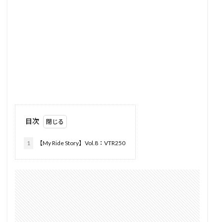
目次
1
【My Ride Story】Vol.8：VTR250