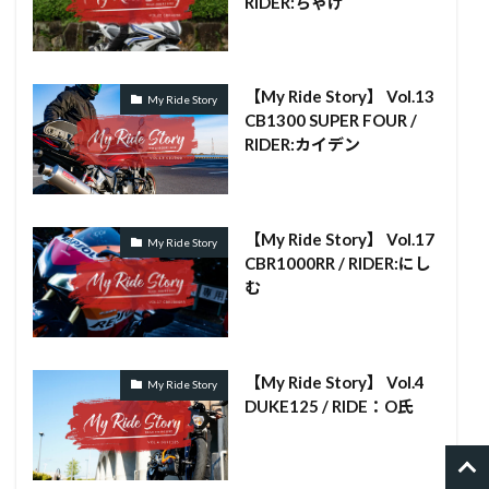
RIDER:ちゃげ
【My Ride Story】 Vol.13
My Ride Story
CB1300 SUPER FOUR /
RIDER:カイデン
【My Ride Story】 Vol.17
My Ride Story
CBR1000RR / RIDER:にし
む
【My Ride Story】 Vol.4
My Ride Story
DUKE125 / RIDE：O氏