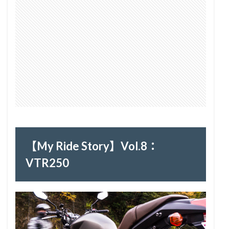
【My Ride Story】Vol.8：
VTR250