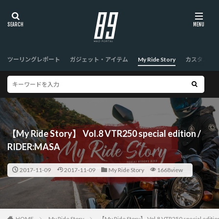
ツーリングレポート
ガジェット・アイテム
My Ride Story
カスタム
【My Ride Story】 Vol.8 VTR250 special edition /
RIDER:MASA
2017-11-09
2017-11-09
My Ride Story
1668view
HOME
My Ride Story
【My Ride Story】 Vol.8 VTR250 special editio