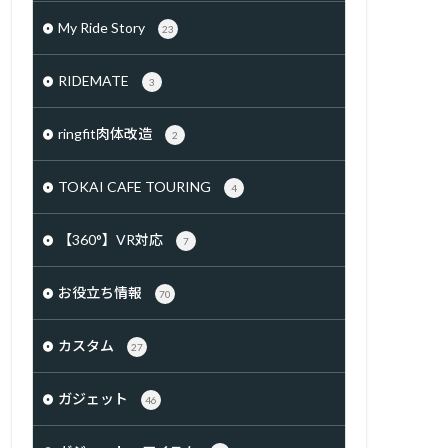
My Ride Story
23
RIDEMATE
3
ringfit肉体改造
2
TOKAI CAFE TOURING
4
【360°】VR対応
7
お役立ち情報
70
カスタム
27
ガジェット
46