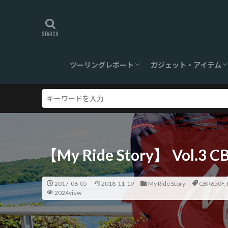
ツーリングレポート
ガジェット・アイテム
旅ログ
ツーリングスポット
【360°】VR対応
ツーリンググッズ
ガジェット
【My Ride Story】 Vol.3 
2017-06-05
2018-11-19
My Ride Story
CBR650F
,
2024view