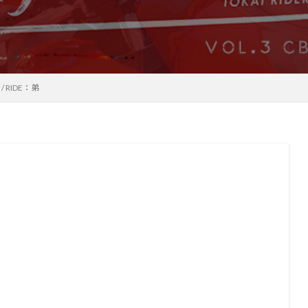
F / RIDE：弟