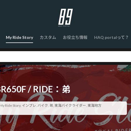
My Ride Story
カスタム
お役立ち情報
HAQ portalって？
CBR650F / RIDE：弟
My Ride Story
,
インプレ
,
バイク
,
弟
,
東海バイクライダー
,
東海地方