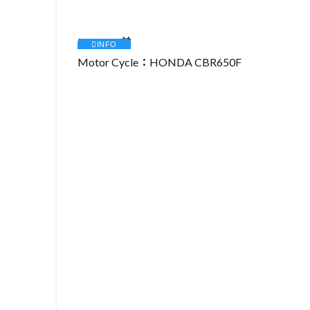
RIDER：弟
Motor Cycle：HONDA CBR650F