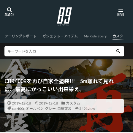
ツーリングレポート
ガジェット・アイテム
My Ride Story
カスタム
CBR400Rを再び自家全塗装!!! 5m離れて見れ
ば、最高にかっこいい出来栄え。
2019-12-18
2019-12-18
カスタム
cbr400r
,
オールペン
,
グレー
,
自家塗装
5491view