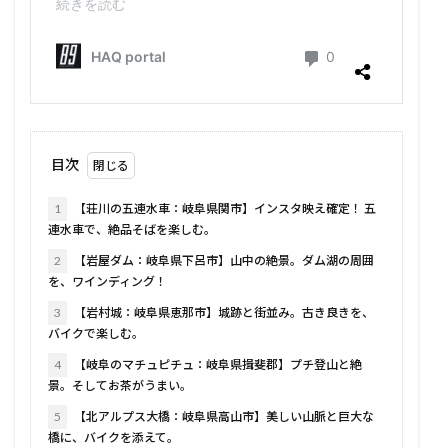
目次
1
【荘川の五連水車：岐阜県関市】インスタ映え確定！ 五
連水車で、絶品そばを楽しむ。
2
【岩屋ダム：岐阜県下呂市】山中の絶景。ダム湖の周囲
を、ワインディング！
3
【岩村城：岐阜県恵那市】城跡と街並み。古き良きを、
バイクで楽しむ。
4
【岐阜のマチュピチュ：岐阜県揖斐郡】プチ登山と絶
景。そしてお茶がうまい。
5
【北アルプス大橋：岐阜県高山市】美しい山脈と巨大な
橋に、バイクを添えて。