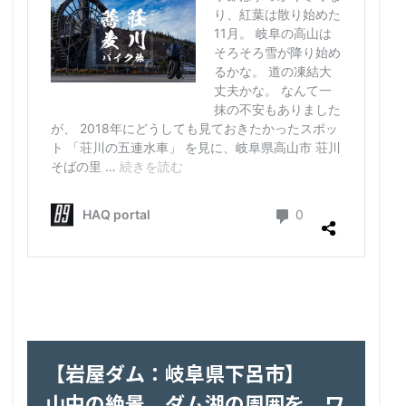
【岩屋ダム：岐阜県下呂市】
山中の絶景。ダム湖の周囲を、ワ