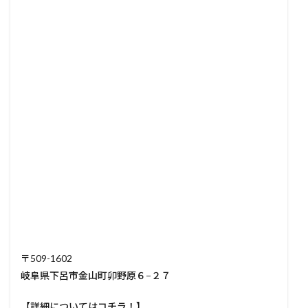
〒509-1602
岐阜県下呂市金山町卯野原６−２７
【詳細についてはコチラ！】