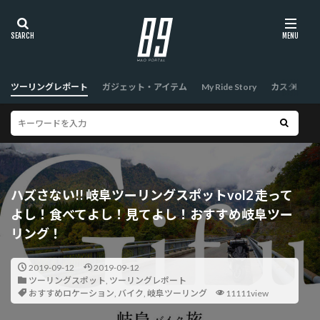
ツーリングレポート
ガジェット・アイテム
My Ride Story
カスタム
ハズさない!! 岐阜ツーリングスポットvol2 走って
よし！食べてよし！見てよし！おすすめ岐阜ツー
リング！
2019-09-12
2019-09-12
ツーリングスポット
,
ツーリングレポート
おすすめロケーション
,
バイク
,
岐阜ツーリング
11111view