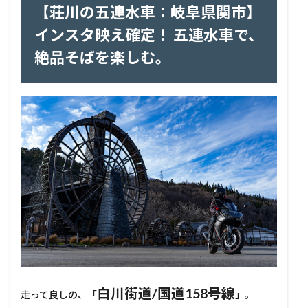
【荘川の五連水車：岐阜県関市】
インスタ映え確定！ 五連水車で、
絶品そばを楽しむ。
白川街道/国道158号線
走って良しの、「
」。