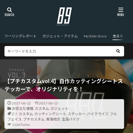
ツーリングレポート
ガジェット・アイテム
My Ride Story
カスタム
【プチカスタムvol.4】自作カッティングシートス
テッカーで、オリジナリティを！
2017-06-12
2017-06-13
お役立ち情報
,
カスタム
,
ガジェット
Z-7
,
カスタム
,
カッティングシート
,
ステッカー
,
バイクライフ
,
フル
フェイス
,
プチカスタム
,
東海地方
,
生涯バイク
11667view