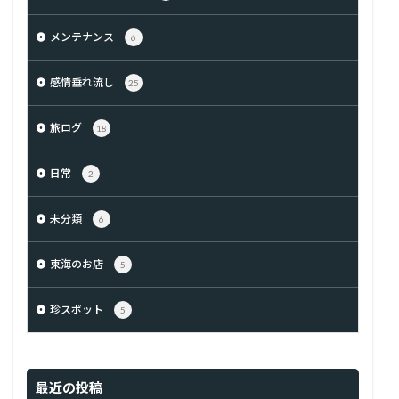
メンテナンス
6
感情垂れ流し
25
旅ログ
18
日常
2
未分類
6
東海のお店
5
珍スポット
5
最近の投稿