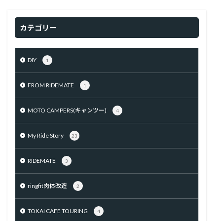
カテゴリー
DIY
1
FROM RIDEMATE
1
MOTO CAMPERS(キャンツー)
4
My Ride Story
23
RIDEMATE
3
ringfit肉体改造
2
TOKAI CAFE TOURING
4