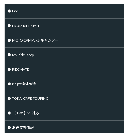
DIY
FROM RIDEMATE
MOTO CAMPERS(キャンツー)
My Ride Story
RIDEMATE
ringfit肉体改造
TOKAI CAFE TOURING
【360°】VR対応
お役立ち情報