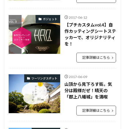
2017-06-12
ガジェット
【プチカスタムvol.4】自
作カッティングシートステ
ッカーで、オリジナリティ
を！
記事詳細はこちら
2017-06-09
ツーリングスポット
山頂から見下ろす街。気
分は殿様だぜ！晴天の
「郡上八幡城」を満喫
記事詳細はこちら