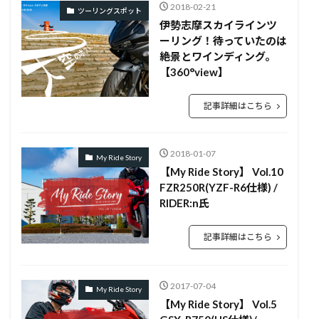
2018-02-21
ツーリングスポット
伊勢志摩スカイラインツ
ーリング！待っていたのは
絶景とワインディング。
【360°view】
記事詳細はこちら
2018-01-07
My Ride Story
【My Ride Story】 Vol.10
FZR250R(YZF-R6仕様) /
RIDER:n氏
記事詳細はこちら
2017-07-04
My Ride Story
【My Ride Story】 Vol.5