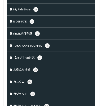
My Ride Story
23
RIDEMATE
3
ringfit肉体改造
2
TOKAI CAFE TOURING
4
【360°】VR対応
7
お役立ち情報
70
カスタム
27
ガジェット
46
ガジェット・アイテム
35