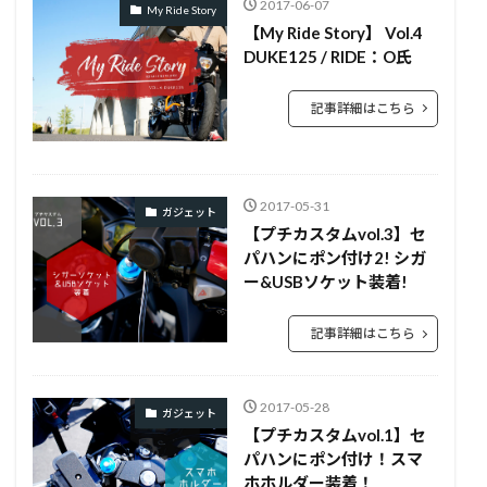
2017-06-07
My Ride Story
【My Ride Story】 Vol.4
DUKE125 / RIDE：O氏
記事詳細はこちら
2017-05-31
ガジェット
【プチカスタムvol.3】セ
パハンにポン付け2! シガ
ー&USBソケット装着!
記事詳細はこちら
2017-05-28
ガジェット
【プチカスタムvol.1】セ
パハンにポン付け！スマ
ホホルダー装着！