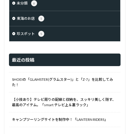
未分類
6
東海のお店
5
珍スポット
5
最近の投稿
SHOEIの「GLAMSTER(グラムスター)」と「Z-7」を比較してみ
た！
【小技あり】テレビ周りの配線と収納を、スッキリ美しく隠す、
最高のアイテム。「smart テレビ上＆裏ラック」
キャンプツーリングサイトを制作中！「LANTERN RIDERS」