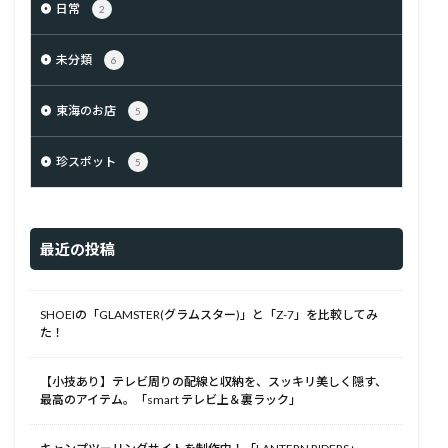
日常
2
未分類
6
東海のお店
5
珍スポット
5
最近の投稿
SHOEIの「GLAMSTER(グラムスター)」と「Z-7」を比較してみ
た！
【小技あり】テレビ周りの配線と収納を、スッキリ美しく隠す、
最高のアイテム。「smart テレビ上＆裏ラック」