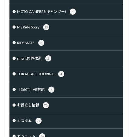
MOTO CAMPERS(キャンツー)
4
My Ride Story
23
RIDEMATE
3
ringfit肉体改造
2
TOKAI CAFE TOURING
4
【360°】VR対応
7
お役立ち情報
70
カスタム
27
ガジェット
46