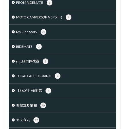
FROM RIDEMATE
1
MOTO CAMPERS(キャンツー)
4
My Ride Story
23
RIDEMATE
3
ringfit肉体改造
2
TOKAI CAFE TOURING
4
【360°】VR対応
7
お役立ち情報
70
カスタム
27