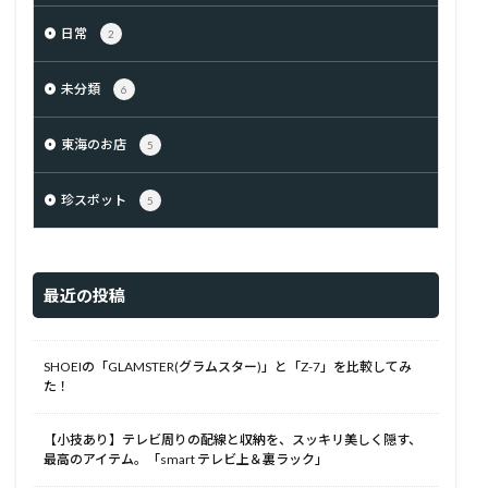
日常
2
未分類
6
東海のお店
5
珍スポット
5
最近の投稿
SHOEIの「GLAMSTER(グラムスター)」と「Z-7」を比較してみ
た！
【小技あり】テレビ周りの配線と収納を、スッキリ美しく隠す、
最高のアイテム。「smart テレビ上＆裏ラック」