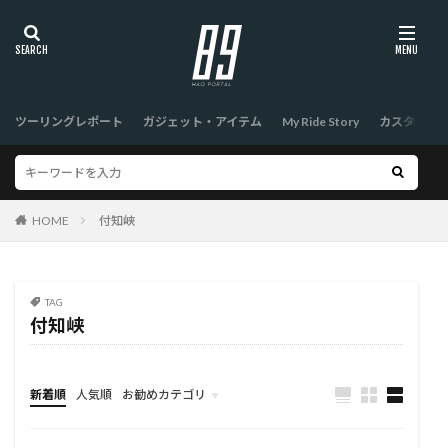
ツーリングレポート
ガジェット・アイテム
My Ride Story
カスタム
HOME
付知峡
TAG
付知峡
新着順
人気順
お勧めカテゴリ
TOP