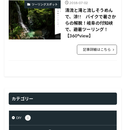
2018-07-02
ツーリングスポット
清流と滝と流しそうめん
で、涼!! バイクで暑さか
らの解脱！岐阜の付知峡
で、避暑ツーリング！
【360°view】
記事詳細はこちら
カテゴリー
DIY
1