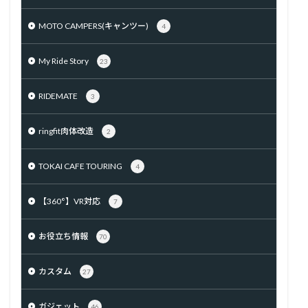
MOTO CAMPERS(キャンツー)
4
My Ride Story
23
RIDEMATE
3
ringfit肉体改造
2
TOKAI CAFE TOURING
4
【360°】VR対応
7
お役立ち情報
70
カスタム
27
ガジェット
46