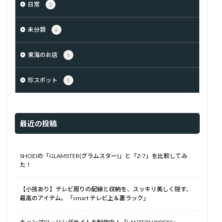
日常
2
未分類
6
東海のお店
5
珍スポット
5
最近の投稿
SHOEIの「GLAMSTER(グラムスター)」と「Z-7」を比較してみ
た！
【小技あり】テレビ周りの配線と収納を、スッキリ美しく隠す、
最高のアイテム。「smart テレビ上＆裏ラック」