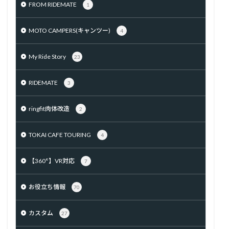
FROM RIDEMATE
1
MOTO CAMPERS(キャンツー)
4
My Ride Story
23
RIDEMATE
3
ringfit肉体改造
2
TOKAI CAFE TOURING
4
【360°】VR対応
7
お役立ち情報
70
カスタム
27