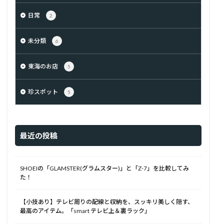
日常
2
未分類
6
東海のお店
5
珍スポット
5
最近の投稿
SHOEIの「GLAMSTER(グラムスター)」と「Z-7」を比較してみ
た！
【小技あり】テレビ周りの配線と収納を、スッキリ美しく隠す、
最高のアイテム。「smart テレビ上＆裏ラック」