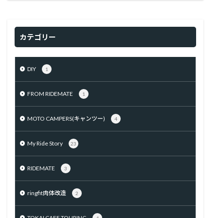
カテゴリー
DIY
1
FROM RIDEMATE
1
MOTO CAMPERS(キャンツー)
4
My Ride Story
23
RIDEMATE
3
ringfit肉体改造
2
TOKAI CAFE TOURING