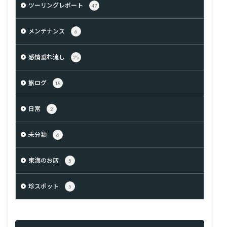
ツーリングレポート
47
メンテナンス
6
感情垂れ流し
25
旅ログ
18
日常
2
未分類
6
東海のお店
5
珍スポット
5