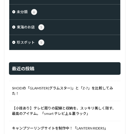
未分類
6
東海のお店
5
珍スポット
5
最近の投稿
SHOEIの「GLAMSTER(グラムスター)」と「Z-7」を比較してみ
た！
【小技あり】テレビ周りの配線と収納を、スッキリ美しく隠す、
最高のアイテム。「smart テレビ上＆裏ラック」
キャンプツーリングサイトを制作中！「LANTERN RIDERS」