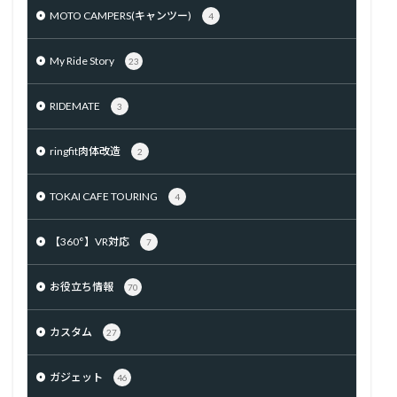
MOTO CAMPERS(キャンツー)
4
My Ride Story
23
RIDEMATE
3
ringfit肉体改造
2
TOKAI CAFE TOURING
4
【360°】VR対応
7
お役立ち情報
70
カスタム
27
ガジェット
46