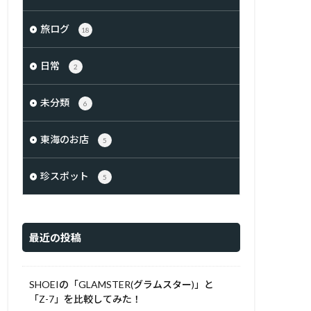
旅ログ
18
日常
2
未分類
6
東海のお店
5
珍スポット
5
最近の投稿
SHOEIの「GLAMSTER(グラムスター)」と
「Z-7」を比較してみた！