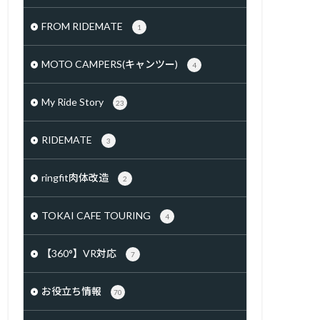
FROM RIDEMATE
1
MOTO CAMPERS(キャンツー)
4
My Ride Story
23
RIDEMATE
3
ringfit肉体改造
2
TOKAI CAFE TOURING
4
【360°】VR対応
7
お役立ち情報
70