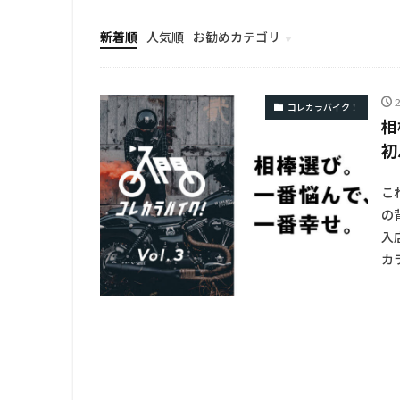
新着順
人気順
お勧めカテゴリ
TOP
コレカラバイク！
相
初
こ
の
入
カ