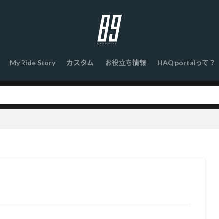
My Ride Story
カスタム
お役立ち情報
HAQ portalって？