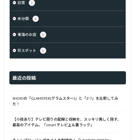
日常
2
未分類
6
東海のお店
5
珍スポット
5
最近の投稿
SHOEIの「GLAMSTER(グラムスター)」と「Z-7」を比較してみ
た！
【小技あり】テレビ周りの配線と収納を、スッキリ美しく隠す、
最高のアイテム。「smart テレビ上＆裏ラック」