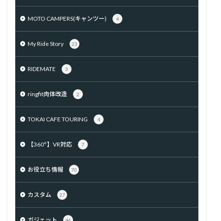
MOTO CAMPERS(キャンツー)
4
My Ride Story
23
RIDEMATE
3
ringfit肉体改造
2
TOKAI CAFE TOURING
4
【360°】VR対応
7
お役立ち情報
70
カスタム
27
ガジェット
46