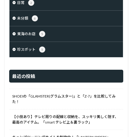
日常
2
未分類
6
東海のお店
5
珍スポット
5
最近の投稿
SHOEIの「GLAMSTER(グラムスター)」と「Z-7」を比較してみ
た！
【小技あり】テレビ周りの配線と収納を、スッキリ美しく隠す、
最高のアイテム。「smart テレビ上＆裏ラック」