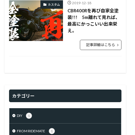
2019-12-18
カスタム
CBR400Rを再び自家全塗
装!!! 5m離れて見れば、
最高にかっこいい出来栄
え。
記事詳細はこちら
カテゴリー
DIY
1
FROM RIDEMATE
1