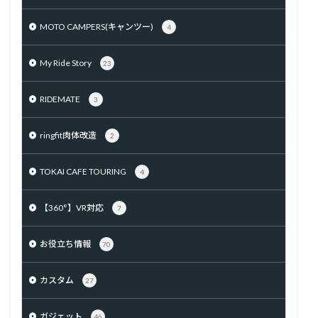
MOTO CAMPERS(キャンツー)
4
My Ride Story
23
RIDEMATE
3
ringfit肉体改造
2
TOKAI CAFE TOURING
4
【360°】VR対応
7
お役立ち情報
70
カスタム
27
ガジェット
46