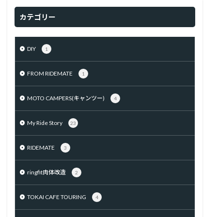
カテゴリー
DIY
1
FROM RIDEMATE
1
MOTO CAMPERS(キャンツー)
4
My Ride Story
23
RIDEMATE
3
ringfit肉体改造
2
TOKAI CAFE TOURING
4