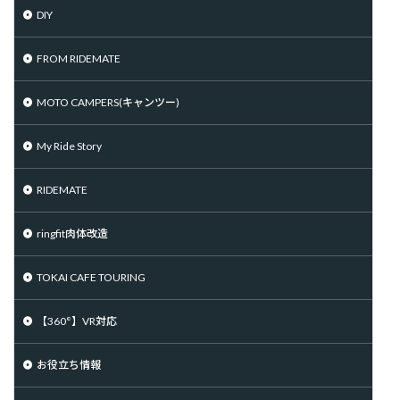
DIY
FROM RIDEMATE
MOTO CAMPERS(キャンツー)
My Ride Story
RIDEMATE
ringfit肉体改造
TOKAI CAFE TOURING
【360°】VR対応
お役立ち情報