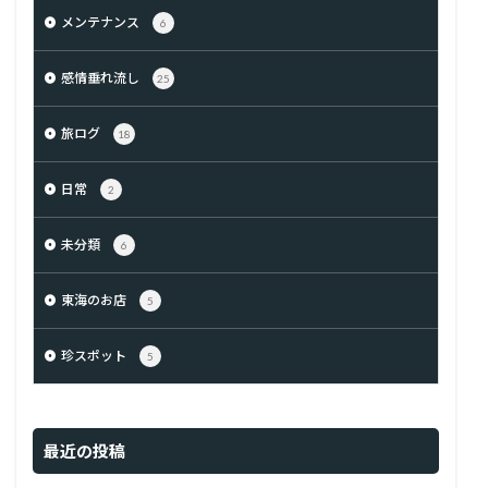
メンテナンス
6
感情垂れ流し
25
旅ログ
18
日常
2
未分類
6
東海のお店
5
珍スポット
5
最近の投稿