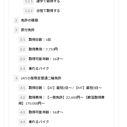
1.2.1
通学で取得する
1.2.2
合宿で取得する
2
免許の種類
3
原付免許
3.1
取得日数：1日
3.2
取得費用：7,750円
3.3
取得可能年齢：16才〜
3.4
乗れるバイク
4
(AT)小型限定普通二輪免許
4.1
取得日数：【AT】最短2日〜 / 【MT】最短3日〜
4.2
取得費用：【一発免許】22,600円〜 【教習取得費
用】170,000円〜
4.3
取得可能年齢：16才〜
4.4
乗れるバイク