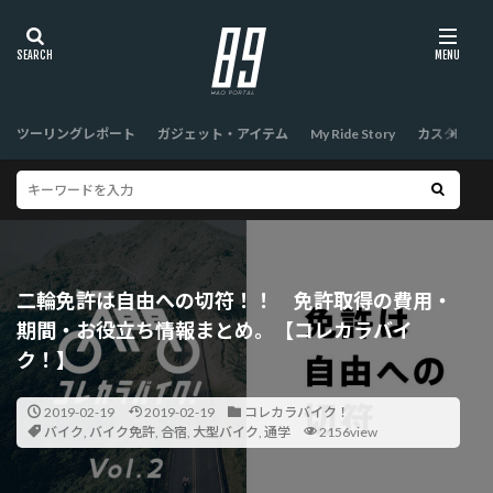
ツーリングレポート
ガジェット・アイテム
My Ride Story
カスタム
二輪免許は自由への切符！！ 免許取得の費用・
期間・お役立ち情報まとめ。【コレカラバイ
ク！】
2019-02-19
2019-02-19
コレカラバイク！
バイク
,
バイク免許
,
合宿
,
大型バイク
,
通学
2156view