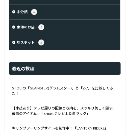
未分類
6
東海のお店
5
珍スポット
5
最近の投稿
SHOEIの「GLAMSTER(グラムスター)」と「Z-7」を比較してみ
た！
【小技あり】テレビ周りの配線と収納を、スッキリ美しく隠す、
最高のアイテム。「smart テレビ上＆裏ラック」
キャンプツーリングサイトを制作中！「LANTERN RIDERS」