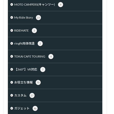
MOTO CAMPERS(キャンツー)
4
My Ride Story
23
RIDEMATE
3
ringfit肉体改造
2
TOKAI CAFE TOURING
4
【360°】VR対応
7
お役立ち情報
70
カスタム
27
ガジェット
46