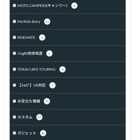
MOTO CAMPERS(キャンツー)
4
My Ride Story
23
RIDEMATE
3
ringfit肉体改造
2
TOKAI CAFE TOURING
4
【360°】VR対応
7
お役立ち情報
70
カスタム
27
ガジェット
46