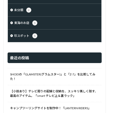
未分類
6
東海のお店
5
珍スポット
5
最近の投稿
SHOEIの「GLAMSTER(グラムスター)」と「Z-7」を比較してみ
た！
【小技あり】テレビ周りの配線と収納を、スッキリ美しく隠す、
最高のアイテム。「smart テレビ上＆裏ラック」
キャンプツーリングサイトを制作中！「LANTERN RIDERS」