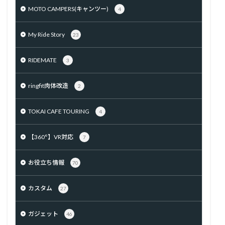
MOTO CAMPERS(キャンツー)
4
My Ride Story
23
RIDEMATE
3
ringfit肉体改造
2
TOKAI CAFE TOURING
4
【360°】VR対応
7
お役立ち情報
70
カスタム
27
ガジェット
46