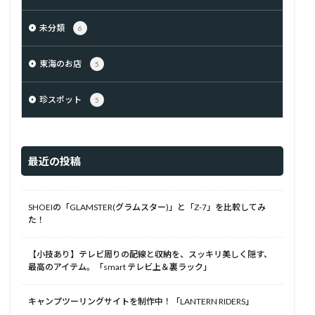
未分類
6
東海のお店
5
珍スポット
5
最近の投稿
SHOEIの「GLAMSTER(グラムスター)」と「Z-7」を比較してみ
た！
【小技あり】テレビ周りの配線と収納を、スッキリ美しく隠す、
最高のアイテム。「smart テレビ上＆裏ラック」
キャンプツーリングサイトを制作中！「LANTERN RIDERS」