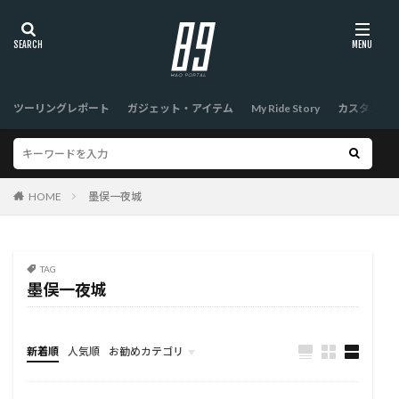
ツーリングレポート
ガジェット・アイテム
My Ride Story
カスタム
HOME
墨俣一夜城
TAG
墨俣一夜城
新着順
人気順
お勧めカテゴリ
TOP