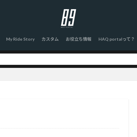
My Ride Story
カスタム
お役立ち情報
HAQ portalって？