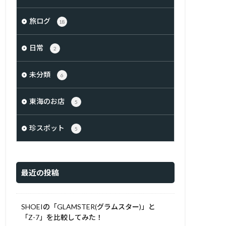
旅ログ
18
日常
2
未分類
6
東海のお店
5
珍スポット
5
最近の投稿
SHOEIの「GLAMSTER(グラムスター)」と
「Z-7」を比較してみた！