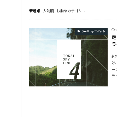
新着順
人気順
お勧めカテゴリ
TOP
ツーリングスポット
走
ラ
純
け
ー
ラ