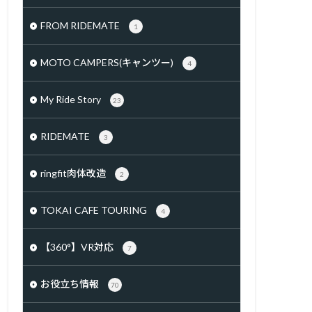
FROM RIDEMATE
1
MOTO CAMPERS(キャンツー)
4
My Ride Story
23
RIDEMATE
3
ringfit肉体改造
2
TOKAI CAFE TOURING
4
【360°】VR対応
7
お役立ち情報
70