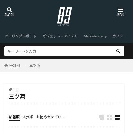
ツーリングレポート
ガジェット・アイテム
My Ride Story
カスタム
HOME
三ツ滝
TAG
三ツ滝
新着順
人気順
お勧めカテゴリ
TOP