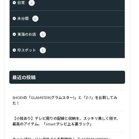
日常
2
未分類
6
東海のお店
5
珍スポット
5
最近の投稿
SHOEIの「GLAMSTER(グラムスター)」と「Z-7」を比較してみ
た！
【小技あり】テレビ周りの配線と収納を、スッキリ美しく隠す、
最高のアイテム。「smart テレビ上＆裏ラック」