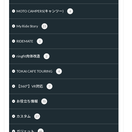
MOTO CAMPERS(キャンツー)
4
My Ride Story
23
RIDEMATE
3
ringfit肉体改造
2
TOKAI CAFE TOURING
4
【360°】VR対応
7
お役立ち情報
70
カスタム
27
ガジェット
46