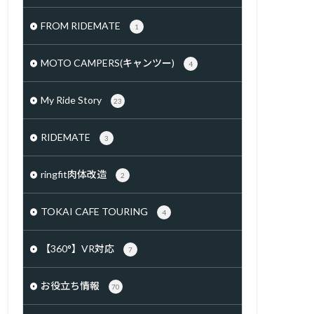
FROM RIDEMATE
1
MOTO CAMPERS(キャンツー)
4
My Ride Story
23
RIDEMATE
3
ringfit肉体改造
2
TOKAI CAFE TOURING
4
【360°】VR対応
7
お役立ち情報
70