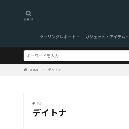
ツーリングレポート
ガジェット・アイテム
旅ログ
ツーリングスポット
【360°】VR対応
ツーリンググッズ
ガジェット
HOME
デイトナ
TAG
デイトナ