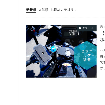
新着順
人気順
お勧めカテゴリ
TOP
ガジェット
【
ホ
ヘ
持
で
が