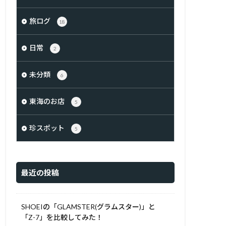
旅ログ
18
日常
2
未分類
6
東海のお店
5
珍スポット
5
最近の投稿
SHOEIの「GLAMSTER(グラムスター)」と
「Z-7」を比較してみた！