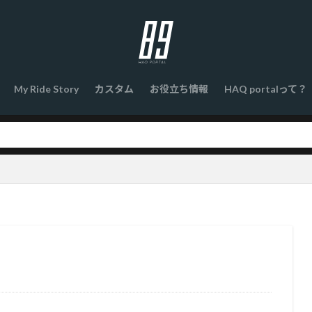
My Ride Story
カスタム
お役立ち情報
HAQ portalって？