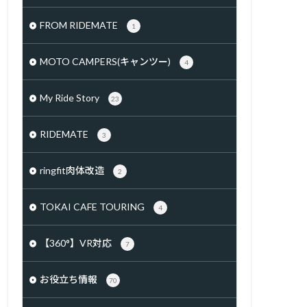
FROM RIDEMATE
1
MOTO CAMPERS(キャンツー)
4
My Ride Story
23
RIDEMATE
3
ringfit肉体改造
2
TOKAI CAFE TOURING
4
【360°】VR対応
7
お役立ち情報
70