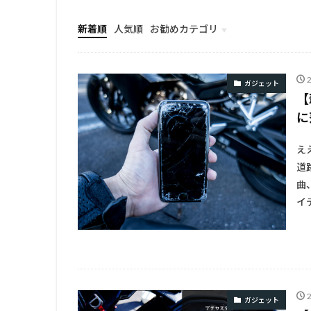
新着順
人気順
お勧めカテゴリ
TOP
ガジェット
【
に
え
道
曲、
イデ
ガジェット