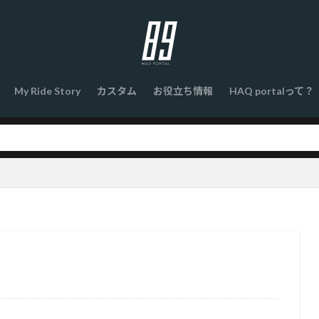
My Ride Story
カスタム
お役立ち情報
HAQ portalって？