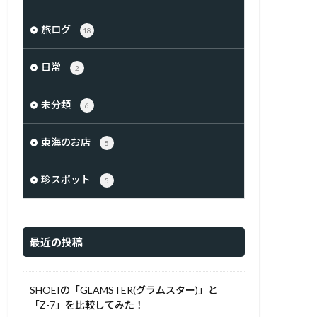
旅ログ
18
日常
2
未分類
6
東海のお店
5
珍スポット
5
最近の投稿
SHOEIの「GLAMSTER(グラムスター)」と
「Z-7」を比較してみた！