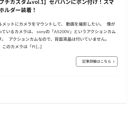
プチカスタムvol.1】セパハンにポン付け！スマ
ホルダー装着！
ルメットにカメラをマウントして、 動画を撮影したい。 僕が
っているカメラは、 sonyの「AS200V」というアクションカム
す。 アクションカムなので、背面液晶は付いていません。
、このカメラは「Pl […]
記事詳細はこちら