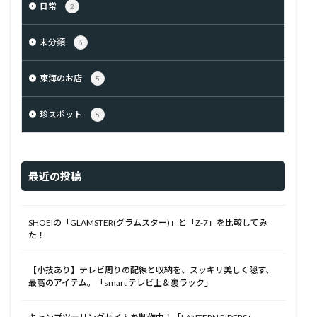
日常
2
未分類
6
東海のお店
5
珍スポット
5
最近の投稿
SHOEIの「GLAMSTER(グラムスター)」と「Z-7」を比較してみ
た！
【小技あり】テレビ周りの配線と収納を、スッキリ美しく隠す、
最高のアイテム。「smart テレビ上＆裏ラック」