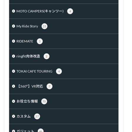
MOTO CAMPERS(キャンツー)
4
My Ride Story
23
RIDEMATE
3
ringfit肉体改造
2
TOKAI CAFE TOURING
4
【360°】VR対応
7
お役立ち情報
70
カスタム
27
ガジェット
46