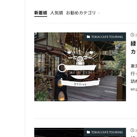
新着順
人気順
お勧めカテゴリ
TOP
TOKAI CAFE TOURING
緑
カ
東
行
訪
en
TOKAI CAFE TOURING