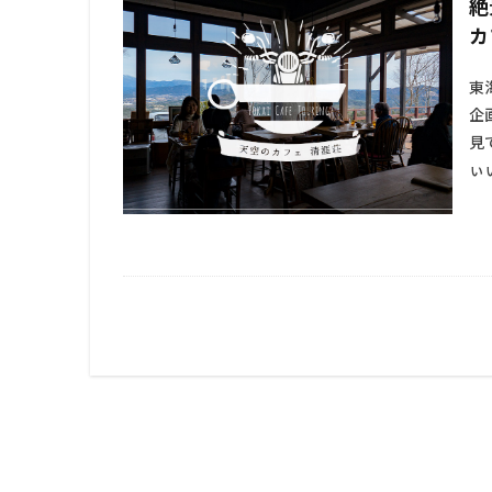
絶
カ
東
企
見
ぃ