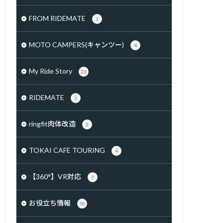
FROM RIDEMATE
1
MOTO CAMPERS(キャンツー)
4
My Ride Story
23
RIDEMATE
3
ringfit肉体改造
2
TOKAI CAFE TOURING
4
【360°】VR対応
7
お役立ち情報
70