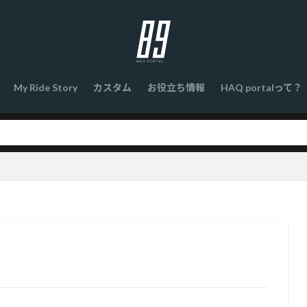
My Ride Story
カスタム
お役立ち情報
HAQ portalって？