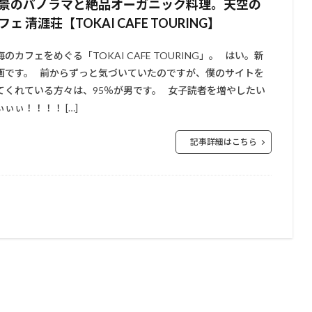
景のパノラマと絶品オーガニック料理。天空の
フェ 清涯荘【TOKAI CAFE TOURING】
海のカフェをめぐる「TOKAI CAFE TOURING」。 はい。新
画です。 前からずっと気づいていたのですが、僕のサイトを
てくれている方々は、95％が男です。 女子読者を増やしたい
ぃぃぃ！！！！ […]
記事詳細はこちら