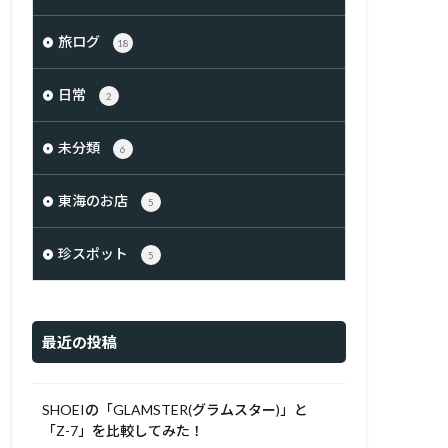
旅ログ
18
日常
2
未分類
6
東海のお店
5
珍スポット
5
最近の投稿
SHOEIの「GLAMSTER(グラムスター)」と
「Z-7」を比較してみた！