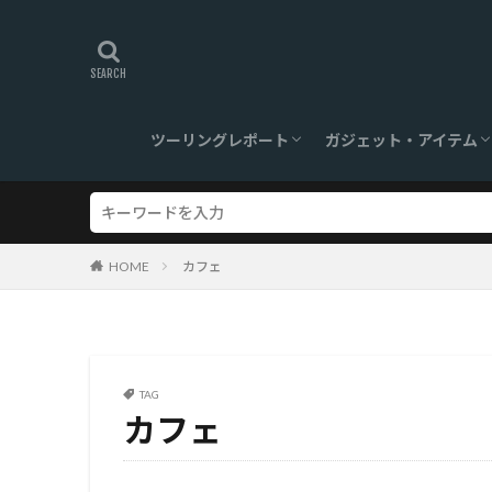
ツーリングレポート
ガジェット・アイテム
旅ログ
ツーリングスポット
【360°】VR対応
ツーリンググッズ
ガジェット
HOME
カフェ
TAG
カフェ