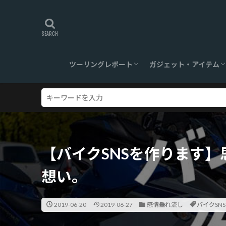
ツーリングレポート
ガジェット・アイテム
旅ログ
ツーリングスポット
【360°】VR対応
ツーリンググッズ
ガジェット
【バイクSNSを作ります】
想い。
2019-06-20
2019-06-27
感情垂れ流し
バイクSN