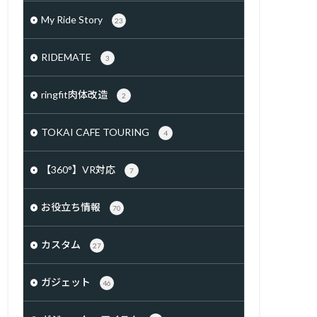
My Ride Story
23
RIDEMATE
3
ringfit肉体改造
2
TOKAI CAFE TOURING
4
【360°】VR対応
7
お役立ち情報
70
カスタム
27
ガジェット
46