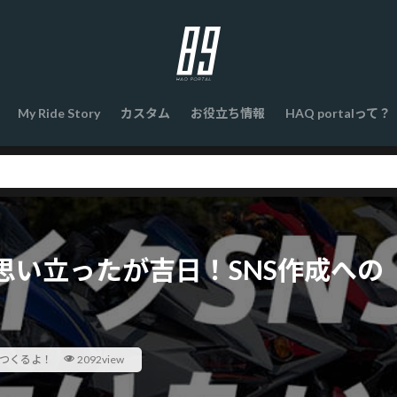
My Ride Story
カスタム
お役立ち情報
HAQ portalって？
思い立ったが吉日！SNS作成への
Sつくるよ！
2092view