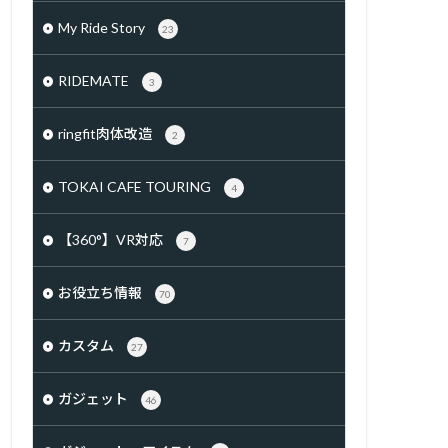
My Ride Story
23
RIDEMATE
3
ringfit肉体改造
2
TOKAI CAFE TOURING
4
【360°】VR対応
7
お役立ち情報
70
カスタム
27
ガジェット
46