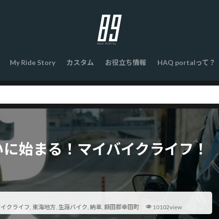
My Ride Story
カスタム
お役立ち情報
HAQ portalって？
。ついに始まる！マイバイクライフ！
バイクライフ
,
東海地方
,
生涯バイク
,
納車
,
額田郡幸田町
10102view