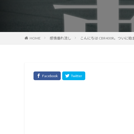
HOME
感情垂れ流し
こんにちは CBR400R。つい