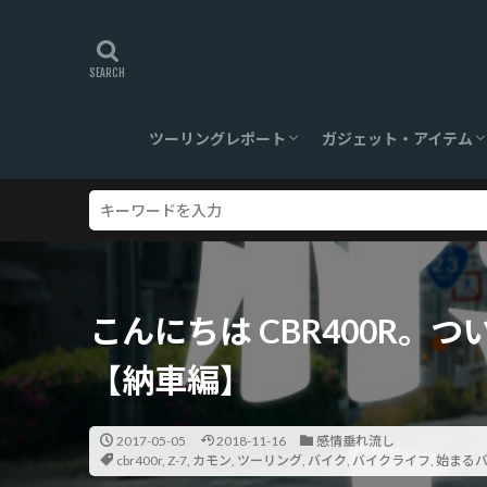
ツーリングレポート
ガジェット・アイテム
旅ログ
ツーリングスポット
【360°】VR対応
ツーリンググッズ
ガジェット
こんにちは CBR400R
【納車編】
2017-05-05
2018-11-16
感情垂れ流し
cbr400r
,
Z-7
,
カモン
,
ツーリング
,
バイク
,
バイクライフ
,
始まる