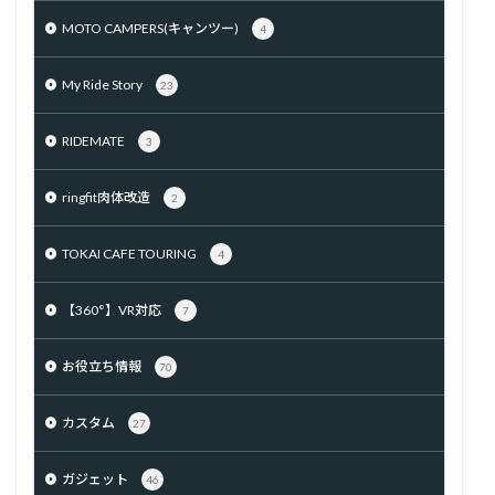
MOTO CAMPERS(キャンツー)
4
My Ride Story
23
RIDEMATE
3
ringfit肉体改造
2
TOKAI CAFE TOURING
4
【360°】VR対応
7
お役立ち情報
70
カスタム
27
ガジェット
46