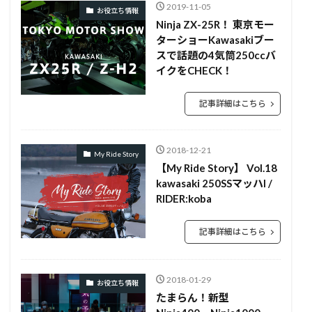
2019-11-05
お役立ち情報
Ninja ZX-25R！ 東京モー
ターショーKawasakiブー
スで話題の4気筒250ccバ
イクをCHECK！
記事詳細はこちら
2018-12-21
My Ride Story
【My Ride Story】 Vol.18
kawasaki 250SSマッハI /
RIDER:koba
記事詳細はこちら
2018-01-29
お役立ち情報
たまらん！新型