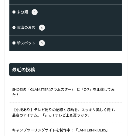
未分類
6
東海のお店
5
珍スポット
5
最近の投稿
SHOEIの「GLAMSTER(グラムスター)」と「Z-7」を比較してみ
た！
【小技あり】テレビ周りの配線と収納を、スッキリ美しく隠す、
最高のアイテム。「smart テレビ上＆裏ラック」
キャンプツーリングサイトを制作中！「LANTERN RIDERS」