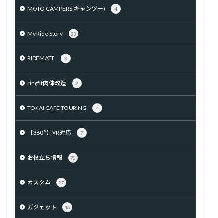
MOTO CAMPERS(キャンツー)
4
My Ride Story
23
RIDEMATE
3
ringfit肉体改造
2
TOKAI CAFE TOURING
4
【360°】VR対応
7
お役立ち情報
70
カスタム
27
ガジェット
46