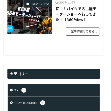
2017-11-27
【360°】VR対応
初！！バイクで名古屋モ
ーターショーへ行ってき
た！【360°view】
記事詳細はこちら
カテゴリー
DIY
1
FROM RIDEMATE
1