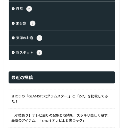
日常
2
未分類
6
東海のお店
5
珍スポット
5
最近の投稿
SHOEIの「GLAMSTER(グラムスター)」と「Z-7」を比較してみ
た！
【小技あり】テレビ周りの配線と収納を、スッキリ美しく隠す、
最高のアイテム。「smart テレビ上＆裏ラック」