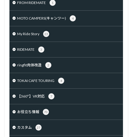
FROM RIDEMATE
1
MOTO CAMPERS(キャンツー)
4
My Ride Story
23
RIDEMATE
3
ringfit肉体改造
2
TOKAI CAFE TOURING
4
【360°】VR対応
7
お役立ち情報
70
カスタム
27