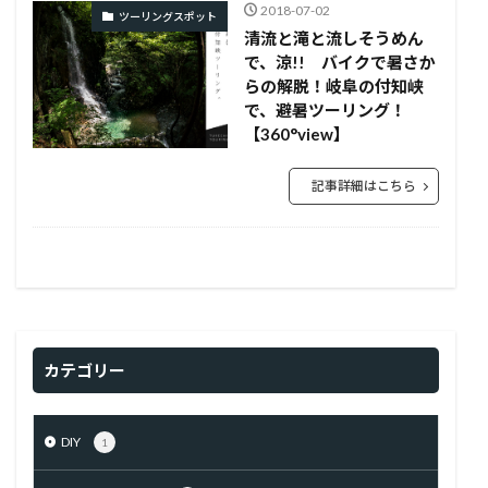
2018-07-02
ツーリングスポット
清流と滝と流しそうめん
で、涼!! バイクで暑さか
らの解脱！岐阜の付知峡
で、避暑ツーリング！
【360°view】
記事詳細はこちら
カテゴリー
DIY
1