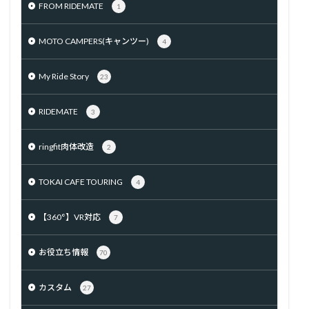
FROM RIDEMATE
1
MOTO CAMPERS(キャンツー)
4
My Ride Story
23
RIDEMATE
3
ringfit肉体改造
2
TOKAI CAFE TOURING
4
【360°】VR対応
7
お役立ち情報
70
カスタム
27