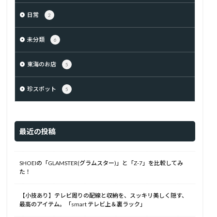
日常
2
未分類
6
東海のお店
5
珍スポット
5
最近の投稿
SHOEIの「GLAMSTER(グラムスター)」と「Z-7」を比較してみ
た！
【小技あり】テレビ周りの配線と収納を、スッキリ美しく隠す、
最高のアイテム。「smart テレビ上＆裏ラック」