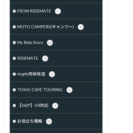
FROM RIDEMATE
1
MOTO CAMPERS(キャンツー)
4
My Ride Story
23
RIDEMATE
3
ringfit肉体改造
2
TOKAI CAFE TOURING
4
【360°】VR対応
7
お役立ち情報
70