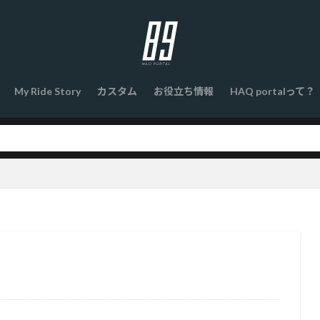
My Ride Story
カスタム
お役立ち情報
HAQ portalって？