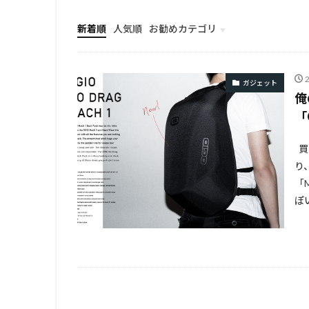
新着順
人気順
お勧めカテゴリ
TOP
ガジェット
俺
「
買
り
「
ぽ