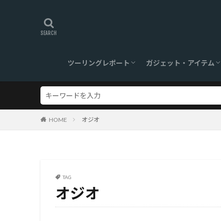
ツーリングレポート
ガジェット・アイテム
旅ログ
ツーリングスポット
【360°】VR対応
ツーリンググッズ
ガジェット
HOME
オジオ
TAG
オジオ