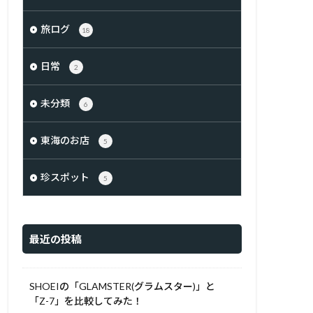
旅ログ
18
日常
2
未分類
6
東海のお店
5
珍スポット
5
最近の投稿
SHOEIの「GLAMSTER(グラムスター)」と
「Z-7」を比較してみた！