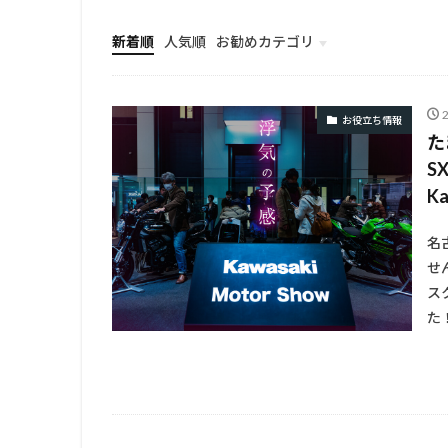
新着順
人気順
お勧めカテゴリ
TOP
お役立ち情報
た
S
Ka
名
せ
スク
た