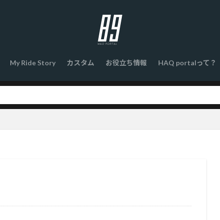
My Ride Story
カスタム
お役立ち情報
HAQ portalって？