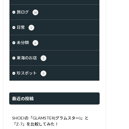
旅ログ
18
日常
2
未分類
6
東海のお店
5
珍スポット
5
最近の投稿
SHOEIの「GLAMSTER(グラムスター)」と
「Z-7」を比較してみた！