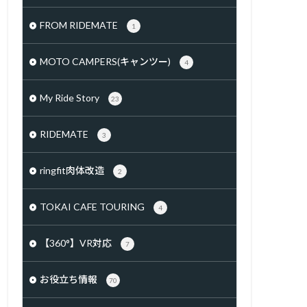
FROM RIDEMATE
1
MOTO CAMPERS(キャンツー)
4
My Ride Story
23
RIDEMATE
3
ringfit肉体改造
2
TOKAI CAFE TOURING
4
【360°】VR対応
7
お役立ち情報
70