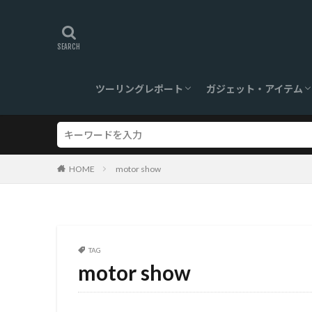
ツーリングレポート
ガジェット・アイテム
旅ログ
ツーリングスポット
【360°】VR対応
ツーリンググッズ
ガジェット
HOME
motor show
TAG
motor show