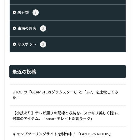
未分類
6
東海のお店
5
珍スポット
5
最近の投稿
SHOEIの「GLAMSTER(グラムスター)」と「Z-7」を比較してみ
た！
【小技あり】テレビ周りの配線と収納を、スッキリ美しく隠す、
最高のアイテム。「smart テレビ上＆裏ラック」
キャンプツーリングサイトを制作中！「LANTERN RIDERS」