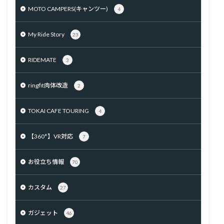
MOTO CAMPERS(キャンツー)
4
My Ride Story
23
RIDEMATE
3
ringfit肉体改造
2
TOKAI CAFE TOURING
4
【360°】VR対応
7
お役立ち情報
70
カスタム
27
ガジェット
46