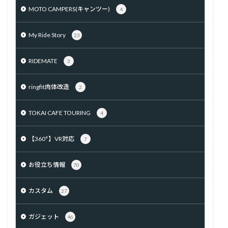
MOTO CAMPERS(キャンツー)
4
My Ride Story
23
RIDEMATE
3
ringfit肉体改造
2
TOKAI CAFE TOURING
4
【360°】VR対応
7
お役立ち情報
70
カスタム
27
ガジェット
46