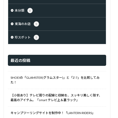
未分類
6
東海のお店
5
珍スポット
5
最近の投稿
SHOEIの「GLAMSTER(グラムスター)」と「Z-7」を比較してみ
た！
【小技あり】テレビ周りの配線と収納を、スッキリ美しく隠す、
最高のアイテム。「smart テレビ上＆裏ラック」
キャンプツーリングサイトを制作中！「LANTERN RIDERS」