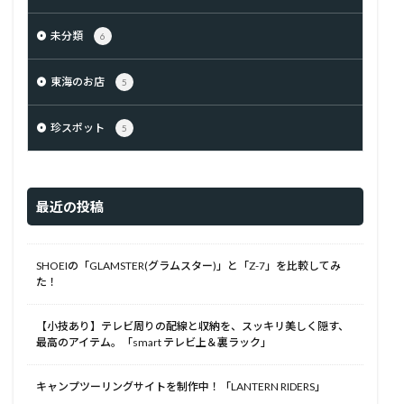
未分類
6
東海のお店
5
珍スポット
5
最近の投稿
SHOEIの「GLAMSTER(グラムスター)」と「Z-7」を比較してみ
た！
【小技あり】テレビ周りの配線と収納を、スッキリ美しく隠す、
最高のアイテム。「smart テレビ上＆裏ラック」
キャンプツーリングサイトを制作中！「LANTERN RIDERS」