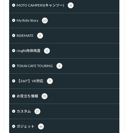
MOTO CAMPERS(キャンツー)
4
My Ride Story
23
RIDEMATE
3
ringfit肉体改造
2
TOKAI CAFE TOURING
4
【360°】VR対応
7
お役立ち情報
70
カスタム
27
ガジェット
46