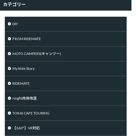
カテゴリー
DIY
FROM RIDEMATE
MOTO CAMPERS(キャンツー)
My Ride Story
RIDEMATE
ringfit肉体改造
TOKAI CAFE TOURING
【360°】VR対応