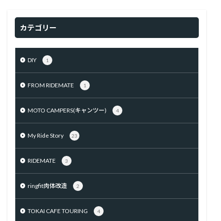
カテゴリー
DIY
1
FROM RIDEMATE
1
MOTO CAMPERS(キャンツー)
4
My Ride Story
23
RIDEMATE
3
ringfit肉体改造
2
TOKAI CAFE TOURING
4