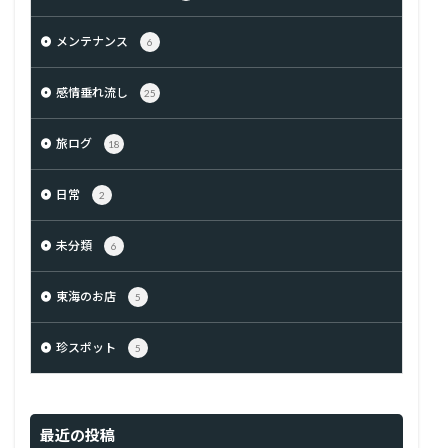
メンテナンス
6
感情垂れ流し
25
旅ログ
18
日常
2
未分類
6
東海のお店
5
珍スポット
5
最近の投稿