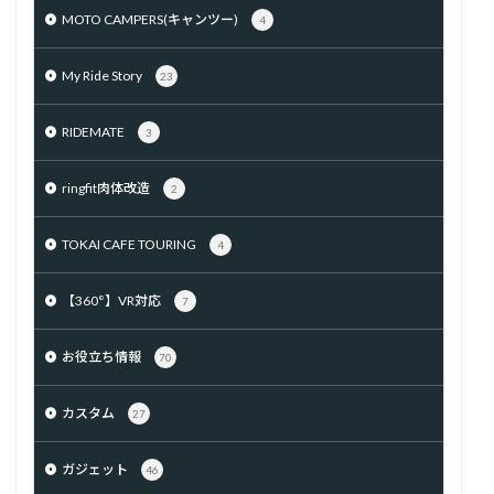
MOTO CAMPERS(キャンツー)
4
My Ride Story
23
RIDEMATE
3
ringfit肉体改造
2
TOKAI CAFE TOURING
4
【360°】VR対応
7
お役立ち情報
70
カスタム
27
ガジェット
46