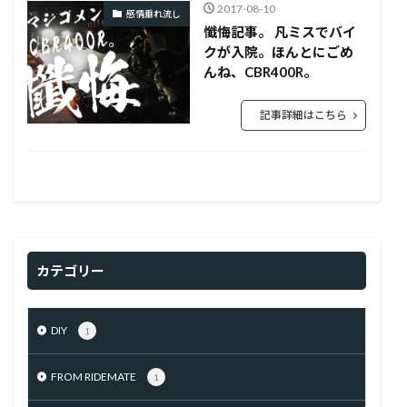
2017-08-10
感情垂れ流し
懺悔記事。 凡ミスでバイ
クが入院。ほんとにごめ
んね、CBR400R。
記事詳細はこちら
カテゴリー
DIY
1
FROM RIDEMATE
1