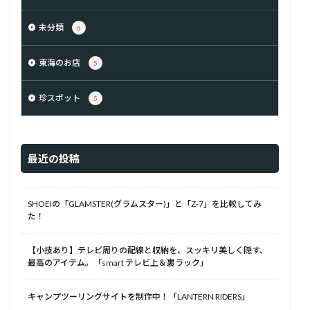
未分類
6
東海のお店
5
珍スポット
5
最近の投稿
SHOEIの「GLAMSTER(グラムスター)」と「Z-7」を比較してみ
た！
【小技あり】テレビ周りの配線と収納を、スッキリ美しく隠す、
最高のアイテム。「smart テレビ上＆裏ラック」
キャンプツーリングサイトを制作中！「LANTERN RIDERS」