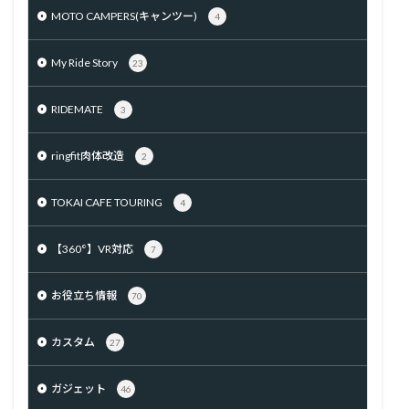
MOTO CAMPERS(キャンツー)
4
My Ride Story
23
RIDEMATE
3
ringfit肉体改造
2
TOKAI CAFE TOURING
4
【360°】VR対応
7
お役立ち情報
70
カスタム
27
ガジェット
46