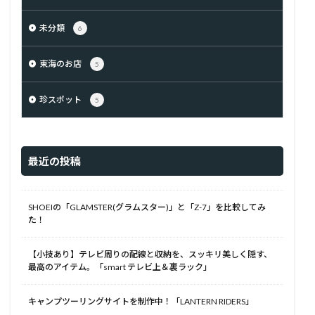
未分類
6
東海のお店
5
珍スポット
5
最近の投稿
SHOEIの「GLAMSTER(グラムスター)」と「Z-7」を比較してみ
た！
【小技あり】テレビ周りの配線と収納を、スッキリ美しく隠す、
最高のアイテム。「smart テレビ上＆裏ラック」
キャンプツーリングサイトを制作中！「LANTERN RIDERS」