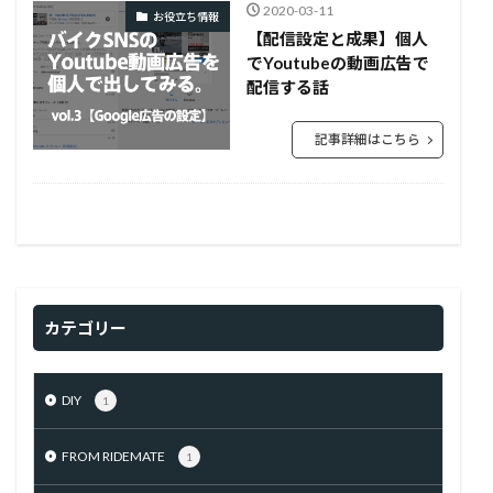
2020-03-11
お役立ち情報
【配信設定と成果】個人
でYoutubeの動画広告で
配信する話
記事詳細はこちら
カテゴリー
DIY
1
FROM RIDEMATE
1