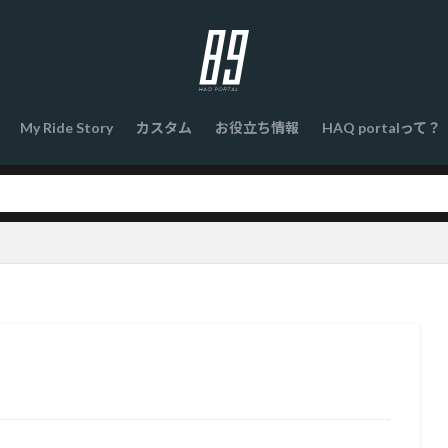
My Ride Story
カスタム
お役立ち情報
HAQ portalって？