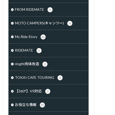
FROM RIDEMATE
1
MOTO CAMPERS(キャンツー)
4
My Ride Story
23
RIDEMATE
3
ringfit肉体改造
2
TOKAI CAFE TOURING
4
【360°】VR対応
7
お役立ち情報
70