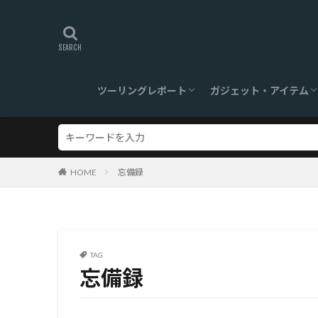
ツーリングレポート
ガジェット・アイテム
旅ログ
ツーリングスポット
【360°】VR対応
ツーリンググッズ
ガジェット
HOME
忘備録
TAG
忘備録