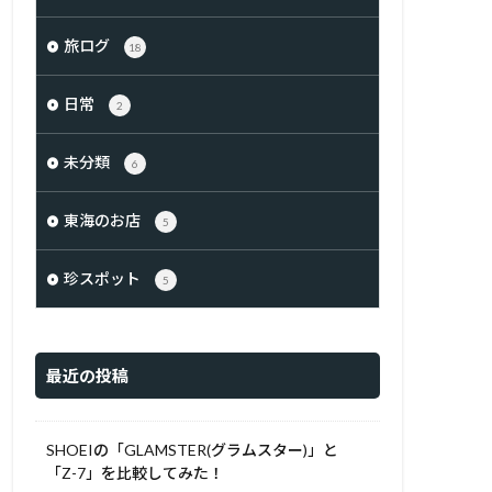
旅ログ
18
日常
2
未分類
6
東海のお店
5
珍スポット
5
最近の投稿
SHOEIの「GLAMSTER(グラムスター)」と
「Z-7」を比較してみた！