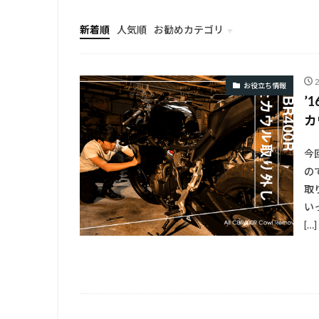
新着順
人気順
お勧めカテゴリ
TOP
お役立ち情報
’
カ
今
の
取
い
[…]