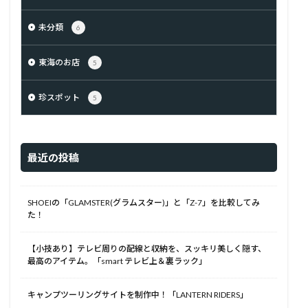
未分類
6
東海のお店
5
珍スポット
5
最近の投稿
SHOEIの「GLAMSTER(グラムスター)」と「Z-7」を比較してみ
た！
【小技あり】テレビ周りの配線と収納を、スッキリ美しく隠す、
最高のアイテム。「smart テレビ上＆裏ラック」
キャンプツーリングサイトを制作中！「LANTERN RIDERS」