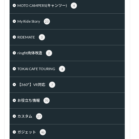
MOTO CAMPERS(キャンツー)
4
My Ride Story
23
RIDEMATE
3
ringfit肉体改造
2
TOKAI CAFE TOURING
4
【360°】VR対応
7
お役立ち情報
70
カスタム
27
ガジェット
46